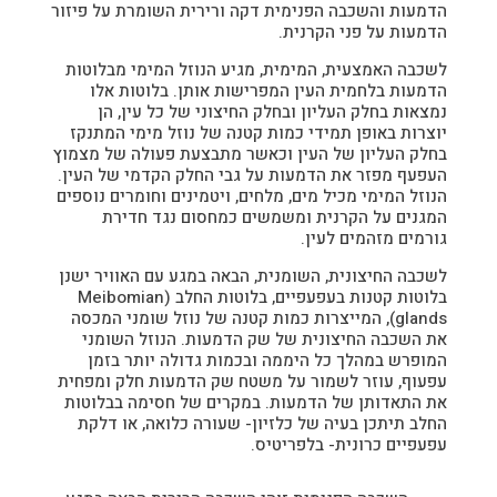
הדמעות והשכבה הפנימית דקה ורירית השומרת על פיזור
הדמעות על פני הקרנית.
לשכבה האמצעית, המימית, מגיע הנוזל המימי מבלוטות
הדמעות בלחמית העין המפרישות אותן. בלוטות אלו
נמצאות בחלק העליון ובחלק החיצוני של כל עין, הן
יוצרות באופן תמידי כמות קטנה של נוזל מימי המתנקז
בחלק העליון של העין וכאשר מתבצעת פעולה של מצמוץ
העפעף מפזר את הדמעות על גבי החלק הקדמי של העין.
הנוזל המימי מכיל מים, מלחים, ויטמינים וחומרים נוספים
המגנים על הקרנית ומשמשים כמחסום נגד חדירת
גורמים מזהמים לעין.
לשכבה החיצונית, השומנית, הבאה במגע עם האוויר ישנן
בלוטות קטנות בעפעפיים, בלוטות החלב (Meibomian
glands), המייצרות כמות קטנה של נוזל שומני המכסה
את השכבה החיצונית של שק הדמעות. הנוזל השומני
המופרש במהלך כל היממה ובכמות גדולה יותר בזמן
עפעוף, עוזר לשמור על משטח שק הדמעות חלק ומפחית
את התאדותן של הדמעות. במקרים של חסימה בבלוטות
החלב תיתכן בעיה של כלזיון- שעורה כלואה, או דלקת
עפעפיים כרונית- בלפריטיס.