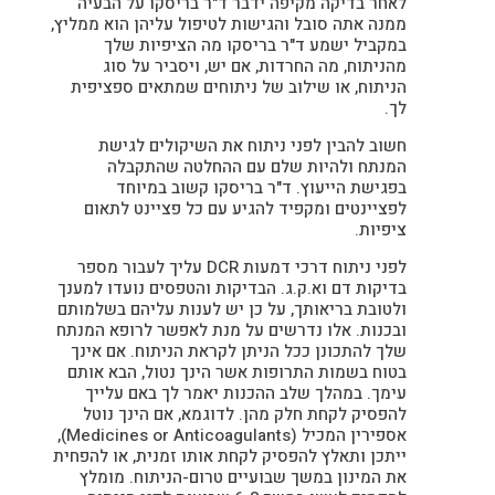
לאחר בדיקה מקיפה ידבר ד"ר בריסקו על הבעיה
ממנה אתה סובל והגישות לטיפול עליהן הוא ממליץ,
במקביל ישמע ד"ר בריסקו מה הציפיות שלך
מהניתוח, מה החרדות, אם יש, ויסביר על סוג
הניתוח, או שילוב של ניתוחים שמתאים ספציפית
לך.
חשוב להבין לפני ניתוח את השיקולים לגישת
המנתח ולהיות שלם עם ההחלטה שהתקבלה
בפגישת הייעוץ. ד"ר בריסקו קשוב במיוחד
לפציינטים ומקפיד להגיע עם כל פציינט לתאום
ציפיות.
לפני ניתוח דרכי דמעות DCR עליך לעבור מספר
בדיקות דם וא.ק.ג. הבדיקות והטפסים נועדו למענך
ולטובת בריאותך, על כן יש לענות עליהם בשלמותם
ובכנות. אלו נדרשים על מנת לאפשר לרופא המנתח
שלך להתכונן ככל הניתן לקראת הניתוח. אם אינך
בטוח בשמות התרופות אשר הינך נטול, הבא אותם
עימך. במהלך שלב ההכנות יאמר לך באם עלייך
להפסיק לקחת חלק מהן. לדוגמא, אם הינך נוטל
אספירין המכיל (Medicines or Anticoagulants),
ייתכן ותאלץ להפסיק לקחת אותו זמנית, או להפחית
את המינון במשך שבועיים טרום-הניתוח. מומלץ