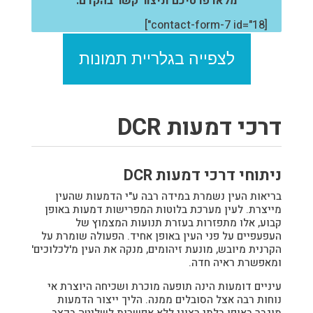
מלאו פרטיכם וניצור קשר בהקדם:
[contact-form-7 id="18"]
לצפייה בגלריית תמונות
דרכי דמעות DCR
ניתוחי דרכי דמעות DCR
בריאות העין נשמרת במידה רבה ע"י הדמעות שהעין
מייצרת. לעין מערכת בלוטות המפרישות דמעות באופן
קבוע, אלו מתפזרות בעזרת תנועות המצמוץ של
העפעפיים על פני העין באופן אחיד. הפעולה שומרת על
הקרנית מיובש, מונעת זיהומים, מנקה את העין מ'לכלוכים'
ומאפשרת ראיה חדה.
עיניים דומעות הינה תופעה מוכרת ושכיחה היוצרת אי
נוחות רבה אצל הסובלים ממנה. הליך ייצור הדמעות
מוגבר באופן בלתי רצוני ללא אפשרות לשליטה בקצב