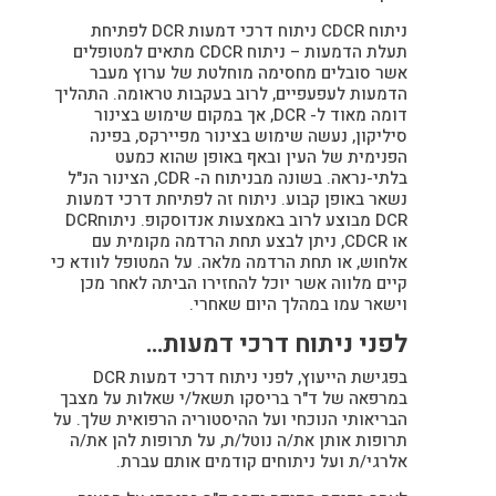
ניתוח CDCR ניתוח דרכי דמעות DCR לפתיחת
תעלת הדמעות – ניתוח CDCR מתאים למטופלים
אשר סובלים מחסימה מוחלטת של ערוץ מעבר
הדמעות לעפעפיים, לרוב בעקבות טראומה. התהליך
דומה מאוד ל- DCR, אך במקום שימוש בצינור
סיליקון, נעשה שימוש בצינור מפיירקס, בפינה
הפנימית של העין ובאף באופן שהוא כמעט
בלתי-נראה. בשונה מבניתוח ה- CDR, הצינור הנ"ל
נשאר באופן קבוע. ניתוח זה לפתיחת דרכי דמעות
DCR מבוצע לרוב באמצעות אנדוסקופ. ניתוחDCR
או CDCR, ניתן לבצע תחת הרדמה מקומית עם
אלחוש, או תחת הרדמה מלאה. על המטופל לוודא כי
קיים מלווה אשר יוכל להחזירו הביתה לאחר מכן
וישאר עמו במהלך היום שאחרי.
לפני ניתוח דרכי דמעות…
בפגישת הייעוץ, לפני ניתוח דרכי דמעות DCR
במרפאה של ד"ר בריסקו תשאל/י שאלות על מצבך
הבריאותי הנוכחי ועל ההיסטוריה הרפואית שלך. על
תרופות אותן את/ה נוטל/ת, על תרופות להן את/ה
אלרגי/ת ועל ניתוחים קודמים אותם עברת.