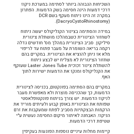
השכיחות הגבוהה ביותר לסתימה במערכת ניקוז
דרכי דמעות הינה חסימה בשק הדמעות. הפתרון
במקרה זה הינו ניתוח מעקף בשם DCR
(DacryoCystoRhinostomy).
במידה והסתימה בצינור הקנליקולס יעשה ניתוח
לשחזור הצינורית כשבמהלכו מושתלת צינורית
סיליקון. סביב הצינורית במהלך מס' חודשים גדלה
רקמה בריאה השומרת על מעבר פתוח עד לריפוי
מלא אז ניתן להוציא את הצינורית. במקרים בהם
שחזור הצינורית לא מצליח יש לבצע ניתוח
להשתלת צינור זכוכית Laster Jones Tube שעוקף
את הקנליקולס ומנקז את הדמעות ישירות לתוך
האף.
במקרים בהם הסתימה בפונקטום, בכניסה לצינורית
הדמעות, כך שהכניסה מוצרת ולא מאפשרת מעבר
לניקוז הדמעות. יש צורך בניתוח פונקטופלאסטי
שפותח את הצינורית באופן קבוע ולעיתים מוריד את
הרקמות הבצקתיות מסביב לפתח שמעקבות את זרם
הניקוז. האבחנה לאיתור מיקום החסימה נעשית ע"י
שטיפת דרכי הדמעות.
קיימות מחלות עיניים נוספות הפוגעות בעקיפין