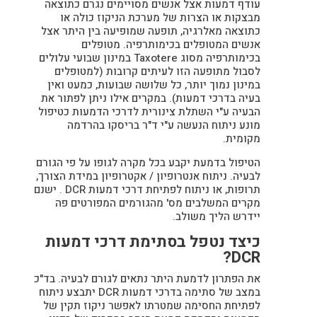
עודף דמעות אצל אנשים מסויימים נגרם כתוצאה
מבצקות או הצרות של מערכת הניקוז כולה או
כתוצאה מאלרגיה, תופעה שמופיעה בין היתר אצל
אנשים המטופלים בכימותרפיה. מטופלים
בכימותרפיה מסוג Taxotere במינון שבועי עלולים
לסבול מתופעה הזו לעיתים קרובות (למטופלים
במינון נמוך יותר, כל שלושה שבועות, כמעט ואין
בעיה בדרכי דמעות). במקרים אילו ניתן לפתור את
הבעיה ע"י השתלת צינורית לדרכי הדמעות כטיפול
מונע ניתוח הנעשה ע"י ד"ר בריסקו בהרדמה
מקומית.
הטיפול בדמעת יקבע בכל מקרה לגופו על פי הגורם
לבעיה. ניתוח אנטרופיון / אקטרופיון במידת הצורך,
תרופות, או ניתוח לפתיחת דרכי דמעות DCR . ישנם
מקרים המשלבים מס' מהגורמים המפורטים פה
יידרש הליך משולב.
כיצד נטפל בסתימת דרכי דמעות
DCR?
את הפתרון לדמעת היתר נתאים לגורם לבעיה. בד"כ
במצב של סתימה בדרכי דמעות DCR יתבצע ניתוח
לפתיחת החסימה שמטרתו לאפשר ניקוז תקין של