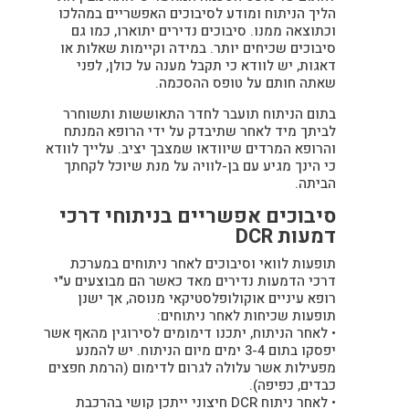
הליך הניתוח ומודע לסיבוכים האפשריים במהלכו
וכתוצאה ממנו. סיבוכים נדירים יתוארו, כמו גם
סיבוכים שכיחים יותר. במידה וקיימות שאלות או
דאגות, יש לוודא כי תקבל מענה על כולן, לפני
שאתה חותם על טופס ההסכמה.
בתום הניתוח תועבר לחדר התאוששות ותשוחרר
לביתך מיד לאחר שתיבדק על ידי הרופא המנתח
והרופא המרדים שיוודאו שמצבך יציב. עלייך לוודא
כי הינך מגיע עם בן-לוויה על מנת שיוכל לקחתך
הביתה.
סיבוכים אפשריים בניתוחי דרכי
דמעות DCR
תופעות לוואי וסיבוכים לאחר ניתוחים במערכת
דרכי הדמעות נדירים מאד כאשר הם מבוצעים ע"י
רופא עיניים אוקולופלסטיקאי מנוסה, אך ישנן
תופעות שכיחות לאחר ניתוחים:
• לאחר הניתוח, יתכנו דימומים לסירוגין מהאף אשר
יפסקו בתום 3-4 ימים מיום הניתוח. יש להמנע
מפעילות אשר עלולה לגרום לדימום (הרמת חפצים
כבדים, כפיפה).
• לאחר ניתוח DCR חיצוני ייתכן קושי בהרכבת