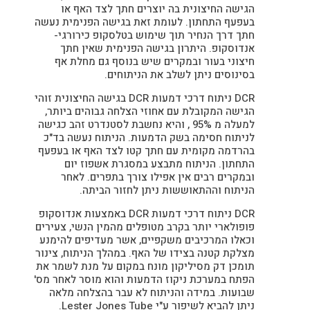
הגישה החיצונית בה יוצרים חתך לצד האף או
בעפעף התחתון. לעומת זאת בגישה הפנימית נעשה
חתך דרך הנחיר תוך שימוש בטלסקופ כירורגי-
אנדוסקופ. היתרון בגישה הפנימית שאין חתך
חיצוני בעור ובמקרים שיש בנוסף גם מחלת אף
בסינוסים ניתן לשלב את הניתוחים.
DCR ניתוח דרכי דמעות DCR בגישה החיצונית זוהי
הגישה המקובלת עם אחוזי הצלחה גבוהים ביותר,
למעלה מ 95% , והיא נחשבת לסטנדרט זהב כגישה
לניתוח חסימה בשק הדמעות. הניתוח נעשה בד"כ
בהרדמה מקומית עם חתך קטו לצד האף או בעפעף
התחתון. הניתוח מתבצע במסגרת אשפוז יום
ובמקרים רבים אין אפילו צורך בתפרים. לאחר
הניתוח וההתאוששות ניתן לחזור הביתה.
DCR ניתוח דרכי דמעות DCR באמצעות אנדוסקופ
פופולארי יותר בקרב מטופלים מהמין הנשי, צעירים
וכאלו המרכיבים משקפיים, אשר מעדיפים להימנע
מצלקת קטנה בצידו של האף. במהלך הניתוח, צינור
תומכן דק מסיליקון מונח במקום על מנת לשמר את
הפתח במערכת ניקוז הדמעות והוא מוסר לאחר מס'
שבועות. במידה והניתוח לא עבר בהצלחה מלאה
ניתן להביא לשיפור ע"י Lester Jones Tube.