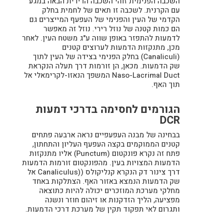
השכבה הפנימית זוהי השכבה הרירית הבאה במגע
עם הקרנית. לשכבה זו תאים של לחמית בחלק
הקדמי של העין והפנימי של העפעף המייצרים גם
הם כמות קטנה של נוזל רירי. נוזל זה מאפשר
לדמעות להתפזר באופן שווה ע"ג משטח העין. לאחר
מכן, מתנקזות הדמעות לערוצים קטנים
(Canaliculi) בחלק הפנימי בצידה של העין לתוך
שק הדמעות. מכאן, הן זורמות דרך תעלה הנקראת
Naso-Lacrimal Duct המשפך הנאזו-לקרימאלי אל
תוך האף.
הגורמים לחסימה בדרכי דמעות
DCR
בבחינה של מבנה העפעפיים נראה ארבעה פתחים
קטנים הממוקמים בקצה העפעף העליון והתחתון,
פתח זה נקרא פונקטום (Punctum) אליו מתנקזות
הדמעות המצויות בעין. מהפונקטום זורמות הדמעות
דרך צינור דק הנקרא קנליקולס ((Canaliculus אל
שק הדמעות הנמצא באזור האף. הצתלקות באחד
מחלקי מערכת המוזכרים יכולה להיות כתוצאה
מפציעה, הליך הזדקנות או זיהום חוזר ונשנה
ותגרום לאי תפקוד תקין של מערכת דרכי הדמעות.