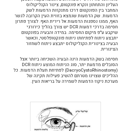
העליון והתחתון ונקרא פונקטום, צינור הקנליקולוס
המחבר בין הפונקטום דרכו מתנקזות הדמעות לשק
הדמעות. שק הדמעות שנמצא בזווית העין הקרובה לגשר
האף, ממנו נספגות הדמעות אל רירית האף. לצורך פתרון
חסימה בדרכי דמעות DCR יש צורך בהליך כירורגי
שיקבע ע"פ מיקום החסימה. במידה והבעיה בפונקטום
יתבצע ניתוח לפתיחתו ניתוח פונקטופלסטי, וכאשר
הבעיה בצינורית הקנליקולוס יתבצע ניתוח לשחזור
הצינורית.
חסימה בשק הדמעות הינה הבעיה השכיחה ביותר אצל
הסובלים מדמעת יתר, סוג הניתוח המוצע ניתוח DCR
(DacryoCystoRhinostomy) לפתיחת תעלת הדמעות. כל
ההליכים שצוינו מטרתם להשיב פעילות תקינה של
מערכת ניקוז הדמעות לשמירה על בריאות העין.