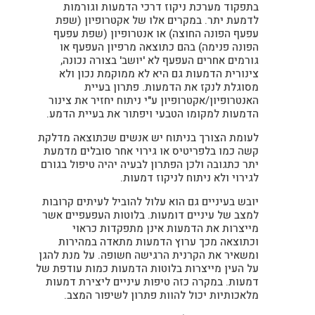
בתפקוד מערכת ניקוז דרכי הדמעות וגורמות
לדמעת יתר. במקרים אלו של אקטרופיון (שפת
עפעף הפונה החוצה) או אנטרופיון (שפת עפעף
הפונה פנימה) בהם כתוצאה מרפיון העפעף או
גורמים אחרים העפעף לא 'יושב' בצורה נכונה,
צינורית הדמעות גם היא לא ממוקמת נכון ולא
מסוגלת לנקז את הדמעות. פתרון בעיית
האנטרופיון/אקטרופיון ע"י ניתוח יחזיר את צינור
הדמעות למקומו הטבעי ויפתור את בעיית הדמע.
לעומת הצורך בניתוח יש אנשים שכתוצאה מדלקת
קשה כמו בלפריטיס או גירוי אחר סובלים מדמעת
יתר כתגובה ולכן הפתרון לבעיה יהיה טיפול בגורם
לגירוי ולא ניתוח לניקוז דמעות.
יובש בעיניים גם הוא עלול להוביל לעיתים קרובות
למצב של עיניים דומעות. בלוטות העפעפיים אשר
מייצרות את הדמעות אינן מתפקדות כראוי
וכתוצאה מכך ערוץ הדמעות מתאדה במהירות
ומשאיר את הקרנית הרגישה חשופה. על מנת להגן
על העין מייצרות בלוטות הדמעות כמות עודפת של
דמעות. במקרה כזה טיפות עיניים ליצירת דמעות
מלאכותיות יכול להוות פתרון לשיפור המצב.