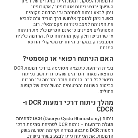
הדמעות והפסקת דמעת היתר במקרים של רפיון
העפעף יבוצע ניתוח אנטרופיון / אקטרופיון.
ניתן לבצע ניתוח לסתימת ע"י הרדמה מקומית
כאשר ניתן להוסיף אלחוש דרך הוריד ע"מ להביא
את המנותח למצב נינוחות מקסימאלי. רוב
המטופלים מציינים כי אינם זוכרים כלל את הניתוח
או שהרגישו חלק קטן מהניתוח כולו. הרדמה כללית
תתבצע רק במקרים מיוחדים משיקולי הרופא
המנתח.
האם הניתוח רפואי או קוסמטי?
בעיית הדמעת כתוצאה מסתימה בדרכי דמעות DCR
כתוצאה מאחד הגורמים שהזכרנו תחשב כניתוח
רפואי לכל דבר. הניתוח מוכר ומכוסה ע"י חברות
הביטוח השונות והביטוחים המשלימים של קופות
החולים.
מהלך ניתוח דרכי דמעות DCR ו-
CDCR
ניתוח (Dacryo Cysto Rhinostomy) DCR לפתיחת
תעלת הדמעות – ניתוח DCR לפתיחת סתימת דרכי
דמעות DCR מתבצע במידה וקיימת הפרעה בשק
הדמעות. את הניתוח ניתן לבצע בשתי גישות,