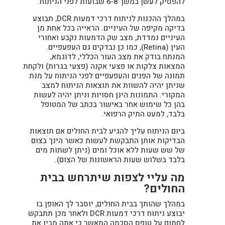
להפסיק לעשן במשך 6-8 שבועות לפני הניתוח.
במהלך ההכנות לניתוח דרכי דמעות DCR, תבוצע
בדיקה מקיפה של העיניים. הראייה בכל אחת מן
העיניים נמדדת, מצב שק הדמעות נקבע ואחורי
העין (Retina), כמו כן נבדקים גם העפעפיים.
המנתח בודק את מצב העור הכללי, לדוגמא,
המצאות צלקות או פצעי אקנה (פצעי בגרות) ולקחת
תמונה של הפנים והעפעפיים לפני הניתוח על מנת
שניתן יהיה להשוות את תוצאות הניתוח למצב
המקורי. התמונות הינן חסויות וניתן יהיה לעשות
בהן כל שימוש אחר באישור בכתב של המטופל
בלבד, למעט התיק הרפואי.
ביום הניתוח עליך להגיע לבית החולים אם תוצאות
הבדיקות אותן התבקשת לעשות כאשר הינך בצום
של שש שעות ללא אוכל ומים (ניתן לשתות מים
בלבד בשלוש שעות הראשונות של הצום).
מה עליי לצפות שיתרחש בבית
החולים?
במהלך שהותך בבית החולים, יוסבר לך האופן בו
יבוצע ניתוח דרכי דמעות DCR ולאחר מכן תתבקש
לחתום על טופס הסכמה המאשר כי אתה מבין את