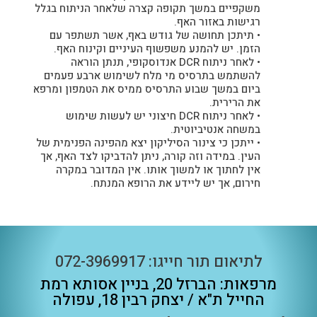
משקפיים במשך תקופה קצרה שלאחר הניתוח בגלל
רגישות באזור האף.
• תיתכן תחושה של גודש באף, אשר תשתפר עם
הזמן. יש להמנע משפשוף העיניים וקינוח האף.
• לאחר ניתוח DCR אנדוסקופי, תנתן הוראה
להשתמש בתרסיס מי מלח לשימוש ארבע פעמים
ביום במשך שבוע התרסיס ממיס את הטמפון ומרפא
את הרירית.
• לאחר ניתוח DCR חיצוני יש לעשות שימוש
במשחה אנטיביוטית.
• ייתכן כי צינור הסיליקון יצא מהפינה הפנימית של
העין. במידה וזה קורה, ניתן להדביקו לצד האף, אך
אין לחתוך או למשוך אותו. אין המדובר במקרה
חירום, אך יש ליידע את הרופא המנתח.
לתיאום תור חייגו:
072-3969917
מרפאות: הברזל 20, בניין אסותא רמת
החייל ת"א / יצחק רבין 18, עפולה​