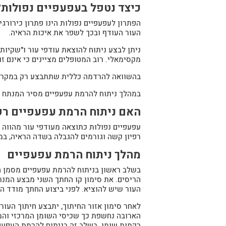
כיצד נטפל בעפעפיים נפולות?
הפתרון לעפעפיים נפולות הינו פתרון כירורג
העור העודף ובכך לשפר את איכות הראיה.
ניתן לבצע ניתוח להוצאת עודפי עור ו"שקיות
מקסימאלי. רוב המטופלים מציינים כי אינם זו
בהשוואה להרדמה כללית שתתבצע רק במקרים 
במהלך ניתוח להרמת עפעפיים מסיר המנתח א
האם ניתוח הרמת עפעפיים רפ
עפעפיים נפולות כתוצאה מעודפי עור מהווה ל
רפיון קשה וגורמים להגבלה בשדה הראיה, במ
מהלך ניתוח הרמת עפעפיים
בשלב ראשון בניתוח להרמת עפעפיים מסמן ה
הריסים. את סימון קו החתך השני מבצע המנ
העור שיש להוציא. לפני ביצוע החתך מודד ה
לאחר סימון אזור החיתוך, יתבצע חיתוך העו
הארובה נחשפת כך שכיסי השומן המרכזי והמש
רקמות שומן. בשלב זה בניתוח להרמת העפעפ