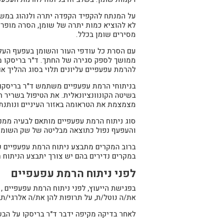
על המנתח להקפיד הקפדה יתרה ולנהוג במשנה
לא להוציא כמות יתרה של שומן, הסרה מופרז
מסירים שומן בכלל.
עם הסרת כל עודפי העור והשומן בעפעף העלי
ממושך לספק סגירה של החתך. ד"ר בריסקו מ
להרמת עפעפיים עליונים תלוי בסוג ההליך א
בניתוחי הרמת עפעפיים משתמש ד"ר בריסקו 
בשיטה הקונוונציונאלית. את הטיפול בשריר ה
מצמצמת את הטראומה באזור העיניים ונותנת 
סוג ניתוח הרמת עפעפיים מותאם לבעיה ממנה
והעפעף נפול כתוצאה מבליטה של שק השומן ו
ברוב המקרים מתבצע ניתוח הרמת עפעפיים על
במקרים נדירים בהם יש צורך יתבצע הניתוח 
לפני ניתוח הרמת עפעפיים
בפגישת הייעוץ, לפני ניתוח הרמת עפעפיים 
את/ה נוטל/ת, על תרופות להן את/ה אלרגי/ת,
לאחר בדיקה מקיפה ידבר ד"ר בריסקו על הבע