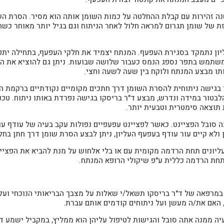
 זהירות עם קבלת ההחלטה על כמות השומן אותה הוא מסיר. הסרת השומ
ת של שומן תגרום למראה חלול לאחר הניתוח וגם בגיל יותר מאוחר כשה
ון נתמקד בסגירת העפעף. המנתח יצמיד את חלקי העפעף, בתחילה יתפר
שתמש בתפר נספג הנמס כעבור שלושה שבועות. ניתן גם להוציא את התפ
ותו מבצע המנתח ולוקח בין שעה לשעה וחצי.
בגישה ניתוחית להסרת השומן דרך חתכים מקומיים נקודתיים ברקמת הס
לבטור במידה ונדרש, מבצע ד"ר בריסקו בגישה נפרדת באותו ניתוח. טכני
תוצאה סימטרית וטבעית יותר.
 סובל הפציינט. כאשר לפציינט עפעפיים נפולות עקב בעיה של עודף עור
לא קיים עור עודף בעפעף העליון, ניתן לבצע הסרת שומן דרך חתן בחל
יונים תחת הרדמה מקומית עם או בלי אלחוש על מנת להביא את הפציינ
תחת הרדמה כללית ע"פ שיקולי הרופא המנתח.
, במרפאה של ד"ר בריסקו תשאל/י שאלות על מצבך הבריאותי הנוכחי ועל
 האם את/ה מעשן ועל ניתוחים קודמים אותם עברת.
יה ממנה אתה סובל והגישות לטיפול עליהן הוא ממליץ, במקביל ישמע ד