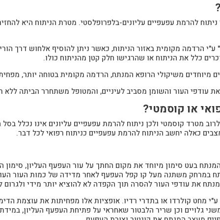
י ניתוח להרמת עפעפיים עליונים-בלפרופלסטי. מטרת הניתוח היא להחז
" ע"י הרדמה מקומית באזור הניתוח, כאשר ניתן להוסיף אלחוש דרך הורי
כרים כלל את הניתוח או שהרגישו חלק קטן מהניתוח כולו.
מיוחדים משיקולי הרופא המנתח, הרדמה מקומית בטוחה יותר, מפחיתה
ת עודפי העור והשומן מסביב לעיניים, והמטופל משתחרר הביתה ללא ת
ואי או קוסמטי?
רוב מטרד קוסמטי ולכן ניתוח להרמת עפעפיים עליונים אינו נכלל בסל 
צבים כאלה יחשב הניתוח להרמת עפעפיים כניתוח רפואי לכל דבר.
מנתח בעט סימון מיוחד את מקום החתך על עור העפעף העליון, סימון 
תח במרחק משתנה מעל קו קפל העפעף לאחר מדידה של כמות העור העודפ
מנתח את עודפי העור להסרה תוך הקפדה לא להוציא יותר מידי ולגרום 
ר ע"י מחט קולרדו או בתדרי רדיו. אופציות אלו מפחיתות את עוצמת הד
ני גלויים וכן שריר הלבטור שאחראי על פתיחת העפעף העליון, במידת 
יים מעצב המנתח את קונטור וצורת העפעף.