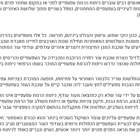
נשים רבים עוברים ניתוח הרמת עפעפיים לפני או במקום שחזור פנים מ
 לעיניים בעפעפיים התחתונים, נטפל בשניים מתוך שלושת האזורים שצוי
ן.
 כגון נזקי שמש, עישון והבולט ביניהם, תורשה. כל אלו משפיעים בהדר
משנות השלושים המאוחרות תחילת שנות הארבעים לחיינו מאבדת שכבת
ים על שכבת המגן החיצונית ויוצרים אזורים עודפים, עודפי עור המתור
לזיס' נוצרת שכבת עור רפויה הרוכבת ומכבידה על העפעפיים והריסים 
לות שנוצר נדרש ניתוח להרמת עפעפיים המוכר בשמו הרפואי ניתוח בל
מהחלשות שריר הלבטור האחראי על פתיחתו, תופעה המוכרת כצניחת עפע
חת הגבות מפעילים לחץ מעבר לזה שכבר קיים על שכבת העור בעפעפיים ו
 על ידי עור שלא רק כתוצאה מעור עודף, ניתוח הרמת עפעפיים אינו הט
לבצע, הרמת גבות, תיקון צניחת עפעף או ניתוח משולב של הרמת עפעפי
 לניתוח בשלבים, החלטות אלו מתקבלות בהתאם למקרה הספציפי עבור כ
ת עפעפיים עליונים עומד השיקול השכיח ביותר והוא הגורם האסתטי. ח
ים לבעיית העפעפיים הנפולות ורואים בעודפי העור המצטברים סביב העי
ענן את מראה הפנים פונים יותר ויותר אנשים, נשים וגברים כאחד לניתוח