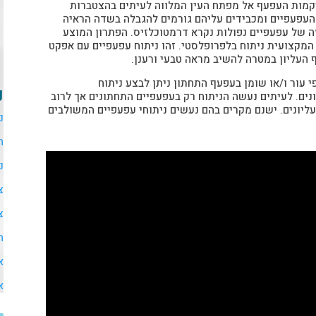
רקמות העפעף אל מפתח העין המלווה לעיתים בהצטברות
ל העפעפיים ומכבידים עליהם גורמים להגבלה בשדה הראיה
ה של עפעפיים נפולות נקרא דרמטוכלזיס. הפתרון המוצע
 המקצועית ניתוח בלפרופלסטי. זהו ניתוח עפעפיים עם אפקט
העליון במטרה להשיב מראה טבעי ורענן.
י עור ו/או שומן בעפעף התחתון ניתן לבצע ניתוח
נ
ים. לעיתים נעשה הניתוח רק בעפעפיים התחתונים אך לרוב
עליונים. ישנם מקרים בהם נעשים ניתוחי עפעפיים המשולבים
נ
ה
נ
צ
צ
ה
א
א