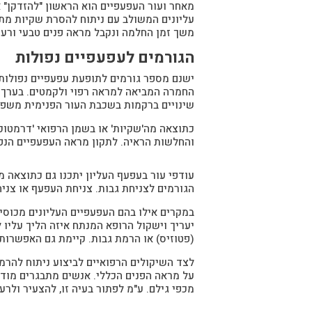
מאחר ועור העפעפיים הוא הראשון "להזדקן" א
עליונים המשולב עם ניתוח להסרת שקיות מתחת
משך זמן החלמה ונקבל מראה פנים טבעי ורענ
הגורמים לעפעפיים נפולות
ישנם מספר גורמים לתופעת עפעפיים נפולות,
החמרה המביאה למראה רפוי ולקמטים. בערך 
שינויים ברקמות בשכבת העור הפנימית משפיע
כתוצאה מה'שקיות' או בשמן הרפואי 'דרמטוכ
והחלשות הראיה. לתקון מראה העפעפיים הנפו
עודפי עור בעפעף העליון יתכנו גם כתוצאה 
הגורמים לצניחת גבות. צניחת העפעף או צני
במקרים אילו בהם העפעפיים העליונים מכוסים
יעריך וישקול הרופא המנתח איזה הליך עליו 
(פטוזיס) או הרמת גבות. קיימת גם האפשרות
לצד השיקולים הרפואיים לביצוע ניתוח להרמ
על מראה הפנים הכללי. אנשים מתבגרים מודע
מכפי גילם. ע"מ לפתור בעיה זו, להצעיר ולר