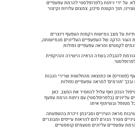
לא. על ידי ניתוח בלפרופלסטי להרמת עפעפיים
נו, תוך הקטנת סיכון, צמצום עלויות וקיצור
גתיות על מצב גמישות רקמות העפעף ויוצרים
 העור הדקה של העפעפיים העליונים מגמישותה,
גמים לקמטים ומראה עפעפיים נפולות.
וגורמת להגבלה בשדה הראיה הישירה וההיקפית
פרופלסטי.
ף (פטוזיס) או כתוצאה מהחלשות שרירי הגבות
בכך 'תורמים' למראה עפעפיים נפולות.
יפול הנכון ואף עלול להחמיר את המצב. כאן
ים עליונים (בלפרופלסטי) עם ניתוח הרמת עפעף
ל מטופל ובשיתוף איתו.
שיבות מראה העיניים וסביבתן ניכרת בהשפעתה
ניים מטרד הגורם להם להראות עייפים ומבוגרים
 הרמת עפעפיים עליונים מטעמים קוסמטיים.