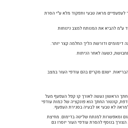
יר לעפעפיים מראה טבעי ותפקוד מלא ע"י הסרת
ד ע"מ להביא את המנותח למצב נינוחות
 דימומים ודורשת הליך החלמה קצר יותר.
חבושת, כשעה לאחר הניתוח.
הבריאות. ישנם מקרים בהם עודפי העור במצב
החתך הראשון נעשה לאורך קו קפל העפעף מעל
ת, קונטור החתך הוא פונקציה של כמות עודפי
למראה לא טבעי או לבעיה בסגירת העפעף.
ימום ומאפשרות למנתח שליטה בדימום. מחיצת
הצורך בנוסף להסרת עודפי העור יוסרו גם